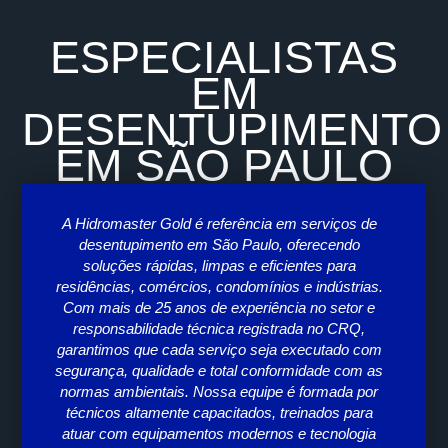
ESPECIALISTAS
EM
DESENTUPIMENTO
EM SÃO PAULO
A Hidromaster Gold é referência em serviços de
desentupimento em São Paulo, oferecendo
entu
soluções rápidas, limpas e eficientes para
dis
residências, comércios, condomínios e indústrias.
d
Com mais de 25 anos de experiência no setor e
supo
responsabilidade técnica registrada no CRQ,
Cada
garantimos que cada serviço seja executado com
segurança, qualidade e total conformidade com as
acom
normas ambientais. Nossa equipe é formada por
Hi
técnicos altamente capacitados, treinados para
atuar com equipamentos modernos e tecnologia