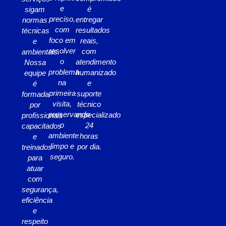
e
é
sigam
preciso,
entregar
normas
com
resultados
técnicas
foco em
reais,
e
resolver
com
ambientais.
o
atendimento
Nossa
problema
humanizado
equipe
na
e
é
primeira
suporte
formada
visita,
técnico
por
preservando
especializado
profissionais
o
24
capacitados
ambiente
horas
e
limpo e
por dia.
treinados
seguro.
para
atuar
com
segurança,
eficiência
e
respeito