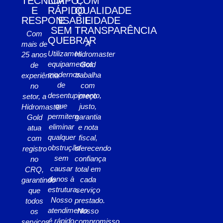
TÉCNICA
LIMPO,
COM
E
RÁPIDO
QUALIDADE
RESPONSABILIDADE
E
E
SEM
TRANSPARÊNCIA
Com
QUEBRAR
A
mais de
Utilizamos
Hidromaster
25 anos
equipamentos
Gold
de
modernos
trabalha
experiência
de
com
no
desentupimento,
preço
setor, a
que
justo,
Hidromaster
permitem
garantia
Gold
eliminar
e nota
atua
qualquer
fiscal,
com
obstrução
oferecendo
registro
sem
confiança
no
causar
total em
CRQ,
danos à
cada
garantindo
estrutura.
serviço
que
Nosso
prestado.
todos
atendimento
Nosso
os
é rápido
compromisso
serviços