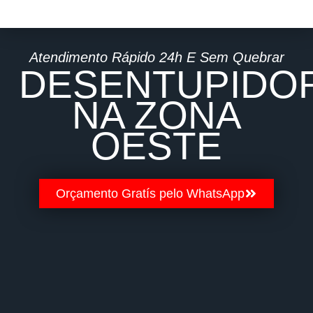
Desentupidora em São Paulo
Atendimento Rápido 24h E Sem Quebrar
DESENTUPIDO
NA ZONA
OESTE
Orçamento Gratís pelo WhatsApp