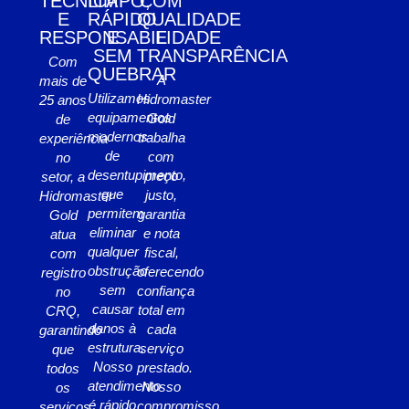
TÉCNICA
LIMPO,
COM
E
RÁPIDO
QUALIDADE
RESPONSABILIDADE
E
E
SEM
TRANSPARÊNCIA
Com
QUEBRAR
A
mais de
Utilizamos
Hidromaster
25 anos
equipamentos
Gold
de
modernos
trabalha
experiência
de
com
no
desentupimento,
preço
setor, a
que
justo,
Hidromaster
permitem
garantia
Gold
eliminar
e nota
atua
qualquer
fiscal,
com
obstrução
oferecendo
registro
sem
confiança
no
causar
total em
CRQ,
danos à
cada
garantindo
estrutura.
serviço
que
Nosso
prestado.
todos
atendimento
Nosso
os
é rápido
compromisso
serviços