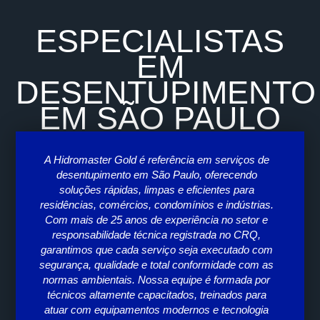
ESPECIALISTAS
EM
DESENTUPIMENTO
EM SÃO PAULO
A Hidromaster Gold é referência em serviços de
desentupimento em São Paulo, oferecendo
entu
soluções rápidas, limpas e eficientes para
dis
residências, comércios, condomínios e indústrias.
d
Com mais de 25 anos de experiência no setor e
supo
responsabilidade técnica registrada no CRQ,
Cada
garantimos que cada serviço seja executado com
segurança, qualidade e total conformidade com as
acom
normas ambientais. Nossa equipe é formada por
Hi
técnicos altamente capacitados, treinados para
atuar com equipamentos modernos e tecnologia