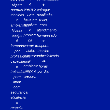
e
é
sigam
preciso,
entregar
normas
com
resultados
técnicas
foco em
reais,
e
resolver
com
ambientais.
o
atendimento
Nossa
problema
humanizado
equipe
na
e
é
primeira
suporte
formada
visita,
técnico
por
preservando
especializado
profissionais
o
24
capacitados
ambiente
horas
e
limpo e
por dia.
treinados
seguro.
para
atuar
com
segurança,
eficiência
e
respeito