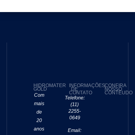
Desentupidora em São Paulo
HIDROMATER
INFORMAÇÕES
CONFIRA
GOLD
DE
NOSSO
CONTATO
CONTEUDO
Com
Telefone:
mais
(11)
2255-
de
0649
20
anos
Email: