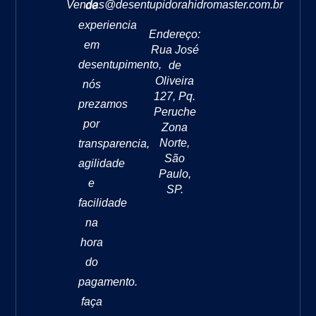
Vendas@desentupidorahidromaster.com.br
de
experiencia
Endereço:
em
Rua José
desentupimento,
de
Oliveira
nós
127, Pq.
prezamos
Peruche
por
Zona
Norte,
transparencia,
São
agilidade
Paulo,
e
SP.
facilidade
na
hora
do
pagamento.
faça